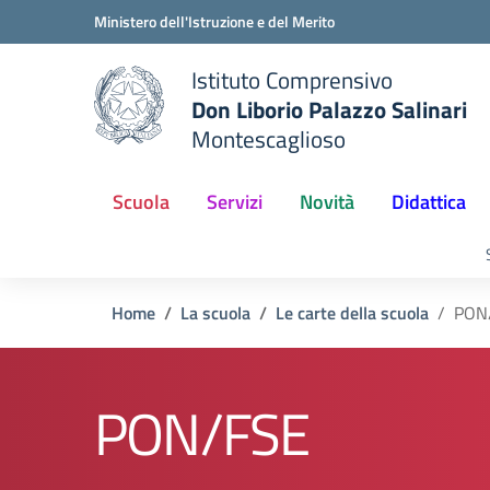
Vai ai contenuti
Vai al menu di navigazione
Vai al footer
Ministero dell'Istruzione e del Merito
Istituto Comprensivo
Don Liborio Palazzo Salinari
Montescaglioso
Scuola
Servizi
Novità
Didattica
Home
La scuola
Le carte della scuola
PON
PON/FSE