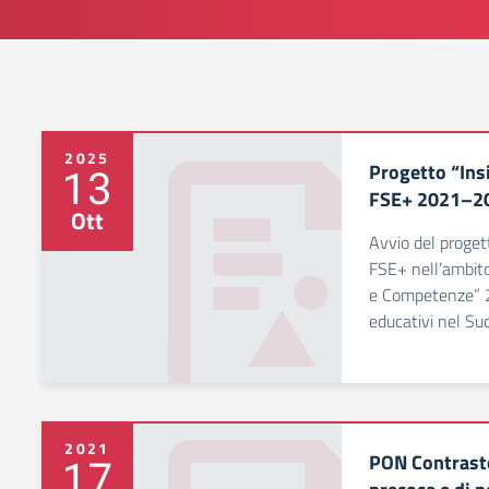
2025
Progetto “Ins
13
FSE+ 2021–2
Ott
Avvio del progett
FSE+ nell’ambit
e Competenze” 2
educativi nel Sud
2021
PON Contrasto
17