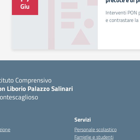
precoce e di 
Giu
Interventi PON p
e contrastare la
tituto Comprensivo
n Liborio Palazzo Salinari
ontescaglioso
Servizi
zione
Personale scolastico
Famiglie e studenti