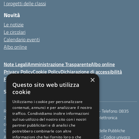
I progetti delle classi
Novità
Le notizie
Le circolari
Calendario eventi
Albo online
Note Legali
Amministrazione Trasparente
Albo online
Privacy Policy
Cookie Policy
Dichiarazione di accessibilità
×
Feedback
Questo sito web utilizza
Seguici su:
cookie
Utilizziamo i cookie per personalizzare
contenuti, annunci e per analizzare il nostro
Rione Marco Polo, snc - 75024 Montescaglioso (MT) - Telefono:
0835
traffico. Condividiamo inoltre informazioni
207109
- Email:
mtic823003@istruzione.it
- Posta elettronica
sul tuo utilizzo del nostro sito con i nostri
certificata (PEC):
mtic823003@pec.istruzione.it
partner pubblicitari e di analisi che
Codice meccanografico: MTIC823003 - Codice Indice delle Pubbliche
potrebbero combinarle con altre
Amministrazioni (IPA): - Codice fiscale 93049170777 - Codice univoco
informazioni che hai fornito loro o che