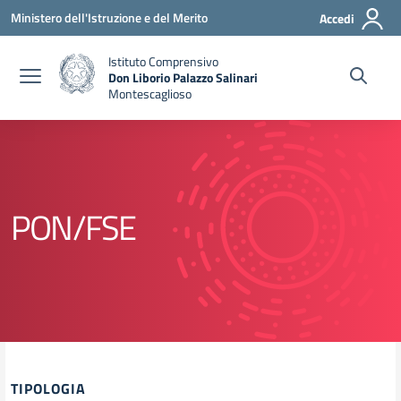
Vai ai contenuti
Vai al menu di navigazione
Vai al footer
Ministero dell'Istruzione e del Merito
Accedi
Istituto Comprensivo
Don Liborio Palazzo Salinari
Montescaglioso
PON/FSE
TIPOLOGIA