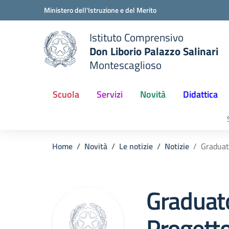
Vai ai contenuti
Vai al menu di navigazione
Vai al footer
Ministero dell'Istruzione e del Merito
Istituto Comprensivo
Don Liborio Palazzo Salinari
Montescaglioso
Scuola
Servizi
Novità
Didattica
Home
Novità
Le notizie
Notizie
Graduat
Graduato
Proget