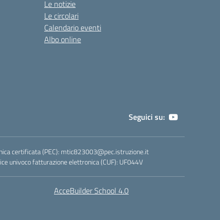
Le notizie
Le circolari
Calendario eventi
Albo online
Seguici su:
nica certificata (PEC):
mtic823003@pec.istruzione.it
ce univoco fatturazione elettronica (CUF): UF044V
AcceBuilder School 4.0