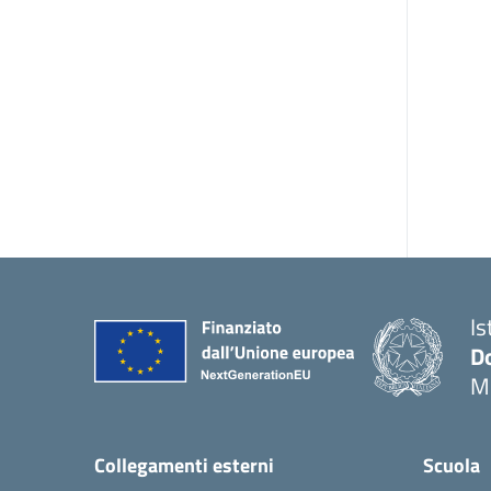
Is
Do
M
Collegamenti esterni
Scuola