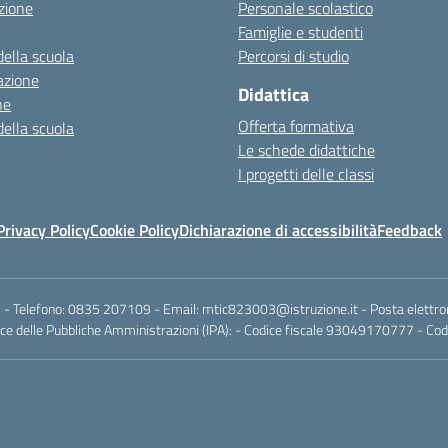
zione
Personale scolastico
Famiglie e studenti
della scuola
Percorsi di studio
azione
Didattica
ne
Offerta formativa
della scuola
Le schede didattiche
I progetti delle classi
Privacy Policy
Cookie Policy
Dichiarazione di accessibilità
Feedback
 - Telefono:
0835 207109
- Email:
mtic823003@istruzione.it
- Posta elettro
e delle Pubbliche Amministrazioni (IPA): - Codice fiscale 93049170777 - Codi