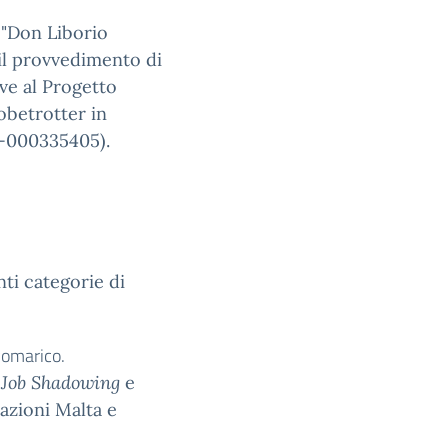
 "Don Liborio
il provvedimento di
ive al Progetto
obetrotter in
-000335405).
nti categorie di
 Pomarico.
i
Job Shadowing
e
nazioni Malta e