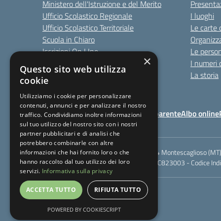
Ministero dell'Istruzione e del Merito
Presenta
Ufficio Scolastico Regionale
I luoghi
Ufficio Scolastico Territoriale
Le carte 
Scuola in Chiaro
Organizz
Iscrizioni On LIne
Le perso
×
Invalsi
I numeri 
Questo sito web utilizza
Comune
La storia
cookie
Utilizziamo i cookie per personalizzare
contenuti, annunci e per analizzare il nostro
Note Legali
Amministrazione Trasparente
Albo online
traffico. Condividiamo inoltre informazioni
sul tuo utilizzo del nostro sito con i nostri
partner pubblicitari e di analisi che
potrebbero combinarle con altre
Rione Marco Polo, snc - 75024 Montescaglioso (MT)
informazioni che hai fornito loro o che
hanno raccolto dal tuo utilizzo dei loro
Codice meccanografico: MTIC823003 - Codice Indic
servizi.
Informativa sulla privacy
ACCETTA TUTTO
RIFIUTA TUTTO
POWERED BY COOKIESCRIPT