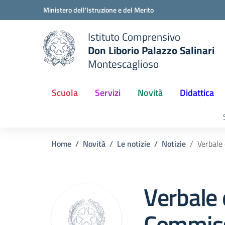
Vai ai contenuti
Vai al menu di navigazione
Vai al footer
Ministero dell'Istruzione e del Merito
Istituto Comprensivo
Don Liborio Palazzo Salinari
Montescaglioso
Scuola
Servizi
Novità
Didattica
Home
Novità
Le notizie
Notizie
Verbale 
Verbale 
Commiss