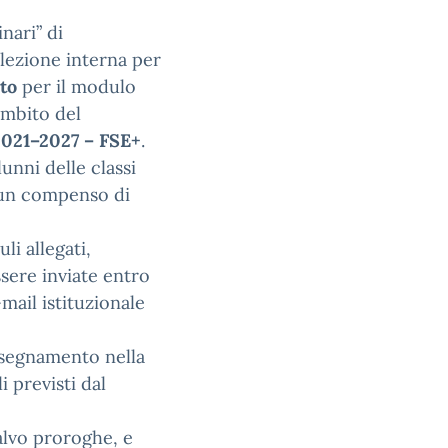
nari” di
lezione interna per
to
per il modulo
’ambito del
021–2027 – FSE+
.
lunni delle classi
 un compenso di
i allegati,
sere inviate entro
-mail istituzionale
’insegnamento nella
i previsti dal
salvo proroghe, e