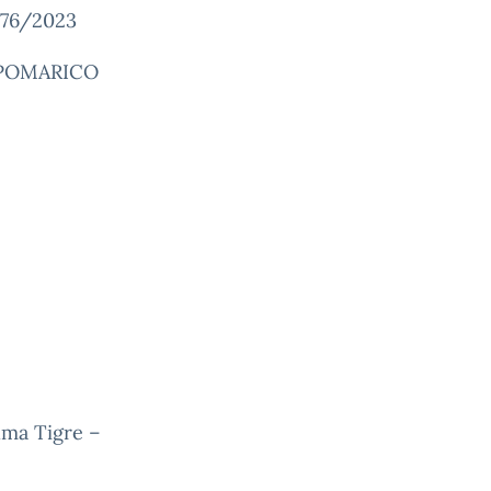
176/2023
– POMARICO
lma Tigre –