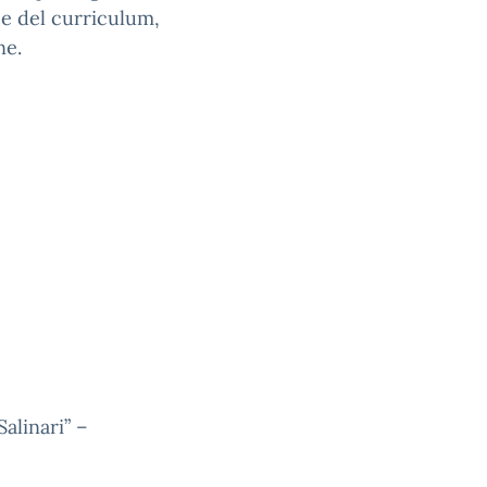
i e del curriculum,
ne.
alinari” –