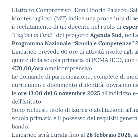
L’Istituto Comprensivo “Don Liborio Palazzo–Sali
Montescaglioso (MT) indice una procedura di se
il reclutamento di un docente nel ruolo di
esper
“English is Fun2”
del progetto
Agenda Sud
, nell
Programma Nazionale “Scuola e Competenze” 2
L’incarico prevede 60 ore di attività rivolte agli a
quinte della scuola primaria di POMARICO, con
€70,00/ora
omnicomprensivo.
Le domande di partecipazione, complete di modul
curriculum e documento d’identità, dovranno es
le
ore 13:00 del 6 novembre 2025
all’indirizzo e
dell’Istituto.
Sono richiesti titolo di laurea o abilitazione all
scuola primaria e il possesso dei requisiti general
bando.
L’incarico avrà durata fino al
28 febbraio 2026
, 