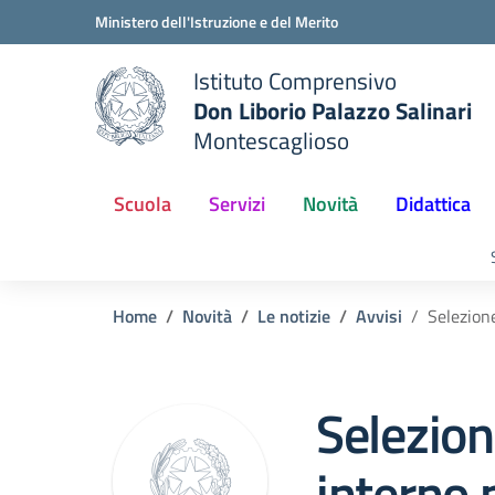
Vai ai contenuti
Vai al menu di navigazione
Vai al footer
Ministero dell'Istruzione e del Merito
Istituto Comprensivo
Don Liborio Palazzo Salinari
Montescaglioso
Scuola
Servizi
Novità
Didattica
Home
Novità
Le notizie
Avvisi
Selezion
Selezion
interno 