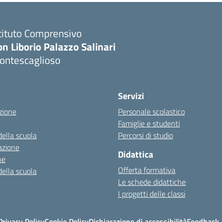
tituto Comprensivo
n Liborio Palazzo Salinari
ontescaglioso
Servizi
zione
Personale scolastico
Famiglie e studenti
della scuola
Percorsi di studio
azione
Didattica
ne
Offerta formativa
della scuola
Le schede didattiche
I progetti delle classi
Privacy Policy
Cookie Policy
Dichiarazione di accessibilità
Feedback