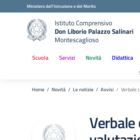
Vai ai contenuti
Vai al menu di navigazione
Vai al footer
Ministero dell'Istruzione e del Merito
Istituto Comprensivo
Don Liborio Palazzo Salinari
Montescaglioso
Scuola
Servizi
Novità
Didattica
Home
Novità
Le notizie
Avvisi
Verbale 
Verbale
valutazi