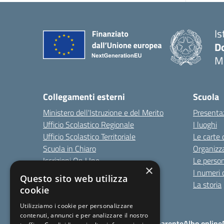
Is
Do
M
Collegamenti esterni
Scuola
Ministero dell'Istruzione e del Merito
Presenta
Ufficio Scolastico Regionale
I luoghi
Ufficio Scolastico Territoriale
Le carte 
Scuola in Chiaro
Organizz
Iscrizioni On LIne
Le perso
×
Invalsi
I numeri 
Questo sito web utilizza
Comune
La storia
cookie
Utilizziamo i cookie per personalizzare
contenuti, annunci e per analizzare il nostro
Note Legali
Amministrazione Trasparente
Albo online