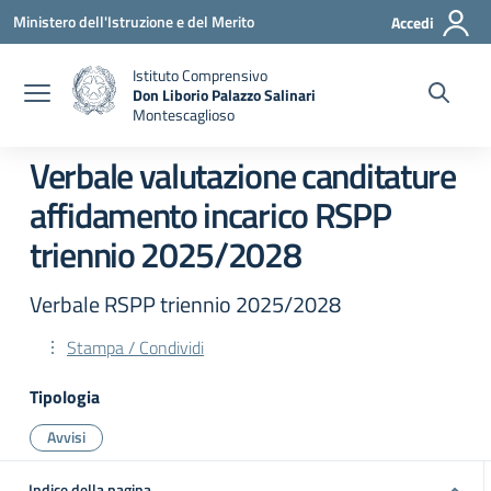
Vai ai contenuti
Vai al menu di navigazione
Vai al footer
Ministero dell'Istruzione e del Merito
Accedi
Istituto Comprensivo
Don Liborio Palazzo Salinari
Montescaglioso
Verbale valutazione canditature
affidamento incarico RSPP
triennio 2025/2028
Verbale RSPP triennio 2025/2028
Stampa / Condividi
Tipologia
Avvisi
Indice della pagina