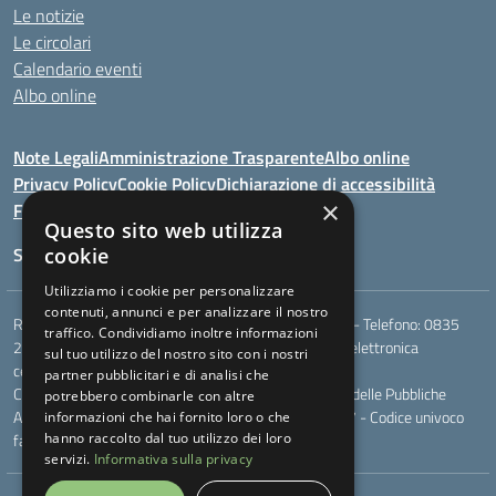
Le notizie
Le circolari
Calendario eventi
Albo online
Note Legali
Amministrazione Trasparente
Albo online
Privacy Policy
Cookie Policy
Dichiarazione di accessibilità
×
Feedback
Questo sito web utilizza
Seguici su:
cookie
Utilizziamo i cookie per personalizzare
contenuti, annunci e per analizzare il nostro
Rione Marco Polo, snc - 75024 Montescaglioso (MT) - Telefono:
0835
traffico. Condividiamo inoltre informazioni
207109
- Email:
mtic823003@istruzione.it
- Posta elettronica
sul tuo utilizzo del nostro sito con i nostri
certificata (PEC):
mtic823003@pec.istruzione.it
partner pubblicitari e di analisi che
Codice meccanografico: MTIC823003 - Codice Indice delle Pubbliche
potrebbero combinarle con altre
Amministrazioni (IPA): - Codice fiscale 93049170777 - Codice univoco
informazioni che hai fornito loro o che
fatturazione elettronica (CUF): UF044V
hanno raccolto dal tuo utilizzo dei loro
servizi.
Informativa sulla privacy