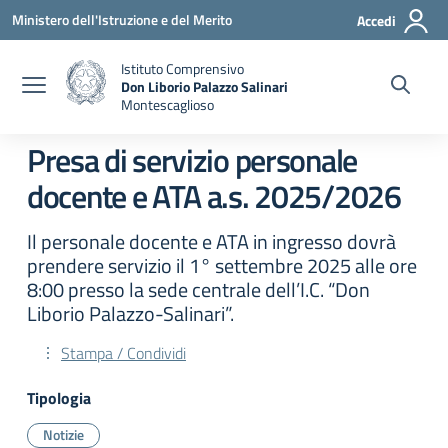
Vai ai contenuti
Vai al menu di navigazione
Vai al footer
Ministero dell'Istruzione e del Merito
Accedi
Istituto Comprensivo
Don Liborio Palazzo Salinari
Montescaglioso
Presa di servizio personale
docente e ATA a.s. 2025/2026
Il personale docente e ATA in ingresso dovrà
prendere servizio il 1° settembre 2025 alle ore
8:00 presso la sede centrale dell’I.C. “Don
Liborio Palazzo-Salinari”.
Stampa / Condividi
Tipologia
Notizie