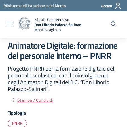
Vai ai contenuti
Vai al menu di navigazione
Vai al footer
Ministero dell'Istruzione e del Merito
Accedi
Istituto Comprensivo
Don Liborio Palazzo Salinari
Montescaglioso
Animatore Digitale: formazione
del personale interno – PNRR
Progetto PNRR per la formazione digitale del
personale scolastico, con il coinvolgimento
degli Animatori Digitali dell’I.C. “Don Liborio
Palazzo-Salinari”.
Stampa / Condividi
Tipologia
PNRR