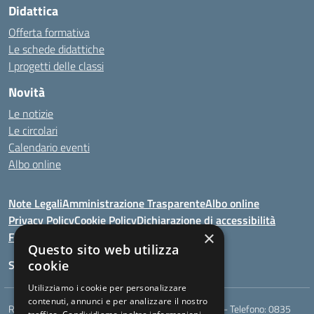
Didattica
Offerta formativa
Le schede didattiche
I progetti delle classi
Novità
Le notizie
Le circolari
Calendario eventi
Albo online
Note Legali
Amministrazione Trasparente
Albo online
Privacy Policy
Cookie Policy
Dichiarazione di accessibilità
×
Feedback
Questo sito web utilizza
Seguici su:
cookie
Utilizziamo i cookie per personalizzare
contenuti, annunci e per analizzare il nostro
Rione Marco Polo, snc - 75024 Montescaglioso (MT) - Telefono:
0835