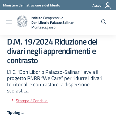
Vai ai contenuti
Vai al menu di navigazione
Vai al footer
Ministero dell'Istruzione e del Merito
Accedi
Istituto Comprensivo
Don Liborio Palazzo Salinari
Montescaglioso
D.M. 19/2024 Riduzione dei
divari negli apprendimenti e
contrasto
L’I.C. “Don Liborio Palazzo-Salinari” avvia il
progetto PNRR “We Care” per ridurre i divari
territoriali e contrastare la dispersione
scolastica.
Stampa / Condividi
Tipologia