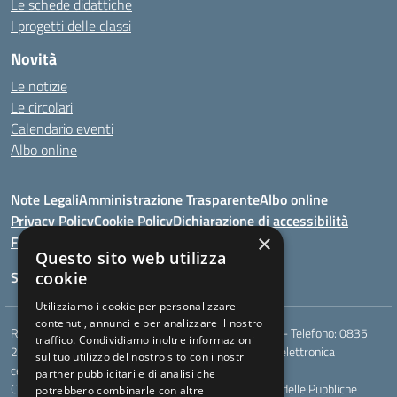
Le schede didattiche
I progetti delle classi
Novità
Le notizie
Le circolari
Calendario eventi
Albo online
Note Legali
Amministrazione Trasparente
Albo online
Privacy Policy
Cookie Policy
Dichiarazione di accessibilità
×
Feedback
Questo sito web utilizza
Seguici su:
cookie
Utilizziamo i cookie per personalizzare
contenuti, annunci e per analizzare il nostro
Rione Marco Polo, snc - 75024 Montescaglioso (MT) - Telefono:
0835
traffico. Condividiamo inoltre informazioni
207109
- Email:
mtic823003@istruzione.it
- Posta elettronica
sul tuo utilizzo del nostro sito con i nostri
certificata (PEC):
mtic823003@pec.istruzione.it
partner pubblicitari e di analisi che
Codice meccanografico: MTIC823003 - Codice Indice delle Pubbliche
potrebbero combinarle con altre