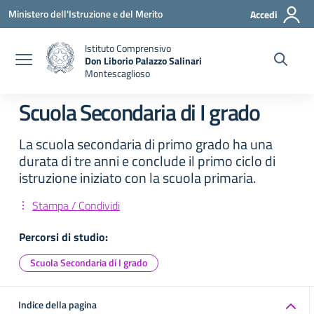
Vai ai contenuti
Vai al menu di navigazione
Vai al footer
Ministero dell'Istruzione e del Merito
Accedi
Istituto Comprensivo
Don Liborio Palazzo Salinari
Montescaglioso
Scuola Secondaria di I grado
La scuola secondaria di primo grado ha una
durata di tre anni e conclude il primo ciclo di
istruzione iniziato con la scuola primaria.
Stampa / Condividi
Percorsi di studio:
Scuola Secondaria di I grado
Indice della pagina