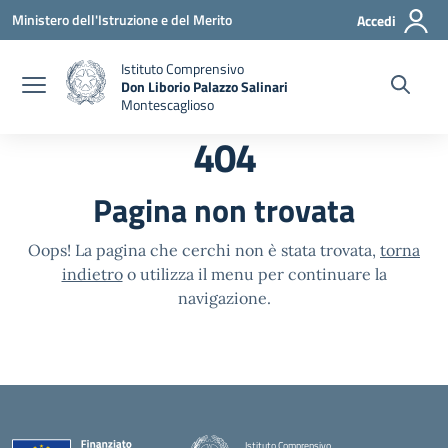
Vai ai contenuti
Vai al menu di navigazione
Vai al footer
Ministero dell'Istruzione e del Merito
Accedi
Istituto Comprensivo
Don Liborio Palazzo Salinari
Montescaglioso
404
Pagina non trovata
Oops! La pagina che cerchi non è stata trovata,
torna
indietro
o utilizza il menu per continuare la
navigazione.
Istituto Comprensivo