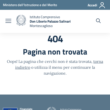
Vai ai contenuti
Vai al menu di navigazione
Vai al footer
Ministero dell'Istruzione e del Merito
Accedi
Istituto Comprensivo
Don Liborio Palazzo Salinari
Montescaglioso
404
Pagina non trovata
Oops! La pagina che cerchi non è stata trovata,
torna
indietro
o utilizza il menu per continuare la
navigazione.
Istituto Comprensivo